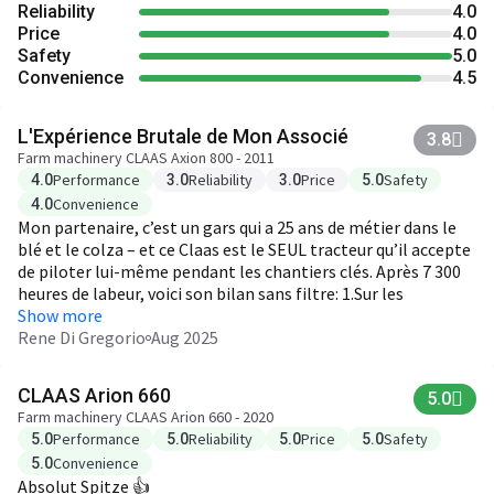
Reliability
4.0
Price
4.0
Safety
5.0
Convenience
4.5
L'Expérience Brutale de Mon Associé
3.8
Farm machinery CLAAS Axion 800 - 2011
Performance
Reliability
Price
Safety
4.0
3.0
3.0
5.0
Convenience
4.0
Mon partenaire, c’est un gars qui a 25 ans de métier dans le
blé et le colza – et ce Claas est le SEUL tracteur qu’il accepte
de piloter lui-même pendant les chantiers clés. Après 7 300
heures de labeur, voici son bilan sans filtre: 1.Sur les
chantiers d’urgence (comme les semis sous la pluie en
Show more
octobre), la transmission CMatic a sauvé nos récoltes 3
Rene Di Gregorio
Aug 2025
années de suite. 2.La guerre des coûts: Il a calculé que
l’électronique (surtout le système de pesée intégrée) nous a
CLAAS Arion 660
5.0
fait économiser 11 000 €/an en engrais – mais le calculateur
Farm machinery CLAAS Arion 660 - 2020
a déjà planté 2 fois en pleine moisson (solution : redémarrer
Performance
Reliability
Price
Safety
5.0
5.0
5.0
5.0
en jurant)
Convenience
5.0
Absolut Spitze 👍