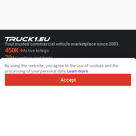
Your trusted commercial vehicle marketplace since 2003
450K +
Active listings
70+
Countries worldwide
36
Languages supported
By using this website, you agree to the use of cookies and the
processing of your personal data.
Learn more
4.7/5
Accept
Trustpilot
For sellers
Promotion services
Paid services pricing
Support